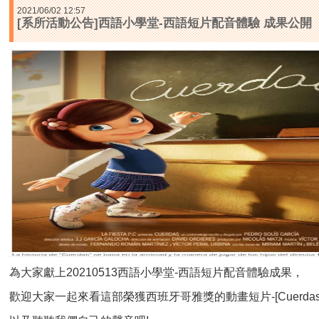
2021/06/02 12:57
[系所活動公告]西語小學堂-西語短片配音體驗 成果公開
為大家獻上20210513西語小學堂-西語短片配音體驗成果，
歡迎大家一起來看這部榮獲西班牙哥雅獎的動畫短片-[Cuerda