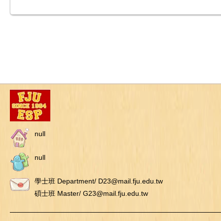
null
null
學士班 Department/ D23@mail.fju.edu.tw
碩士班 Master/ G23@mail.fju.edu.tw