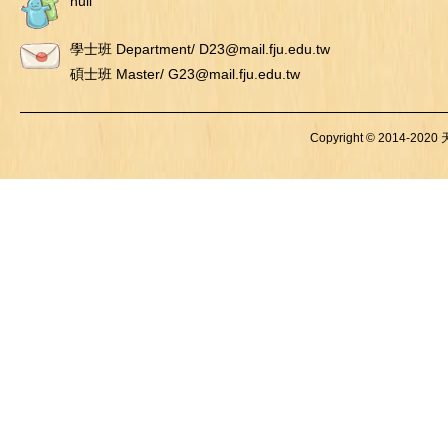
null
學士班 Department/ D23@mail.fju.edu.tw
碩士班 Master/ G23@mail.fju.edu.tw
Copyright © 2014-2020