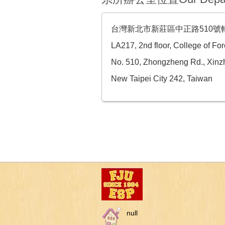
台灣新北市新莊區中正路510號輔
LA217, 2nd floor, College of Fo
No. 510, Zhongzheng Rd., Xinzh
New Taipei City 242, Taiwan
null