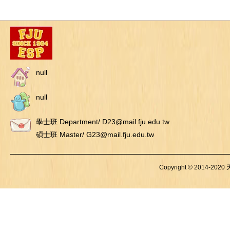
null
null
學士班 Department/ D23@mail.fju.edu.tw
碩士班 Master/ G23@mail.fju.edu.tw
Copyright © 2014-2020