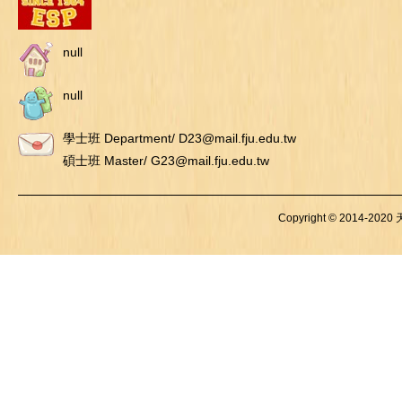
null
null
學士班 Department/ D23@mail.fju.edu.tw
碩士班 Master/ G23@mail.fju.edu.tw
Copyright © 2014-2020