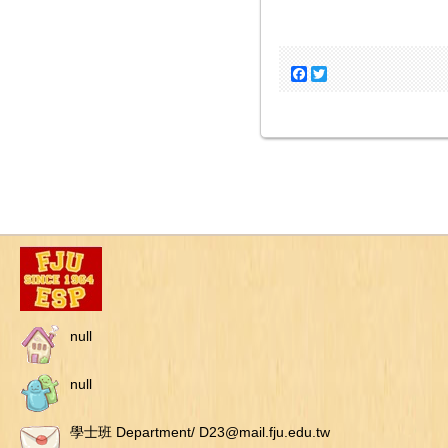
Facebook
Twitter
null
null
學士班 Department/ D23@mail.fju.edu.tw