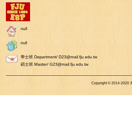
null
null
學士班 Department/ D23@mail.fju.edu.tw
碩士班 Master/ G23@mail.fju.edu.tw
Copyright © 2014-2020