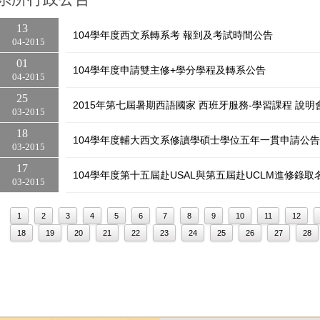
13
104學年度西文系轉系考 報到及考試時間公告
04
2015
01
104學年度申請雙主修+學分學程及轉系公告
04
2015
25
2015年第七屆暑期西語國家 西班牙服務-學習課程 說明
03
2015
18
104學年度輔大西文系修讀學碩士學位五年一貫申請公告
03
2015
17
104學年度第十五屆赴USAL與第五屆赴UCLM進修錄取
03
2015
1
2
3
4
5
6
7
8
9
10
11
12
18
19
20
21
22
23
24
25
26
27
28