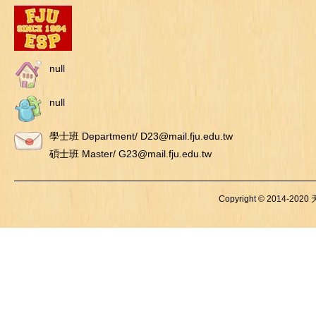
null
null
學士班 Department/ D23@mail.fju.edu.tw
碩士班 Master/ G23@mail.fju.edu.tw
Copyright © 2014-2020