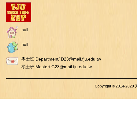
null
null
學士班 Department/ D23@mail.fju.edu.tw
碩士班 Master/ G23@mail.fju.edu.tw
Copyright © 2014-2020