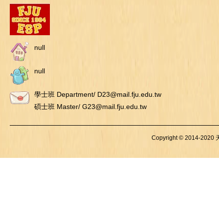
null
null
學士班 Department/ D23@mail.fju.edu.tw
碩士班 Master/ G23@mail.fju.edu.tw
Copyright © 2014-2020