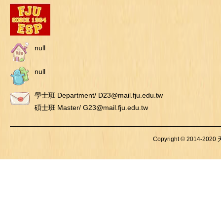
null
null
學士班 Department/ D23@mail.fju.edu.tw
碩士班 Master/ G23@mail.fju.edu.tw
Copyright © 2014-2020