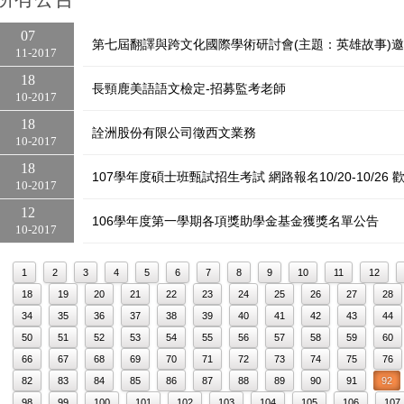
07
第七屆翻譯與跨文化國際學術研討會(主題：英雄故事)
11
2017
18
長頸鹿美語語文檢定-招募監考老師
10
2017
18
詮洲股份有限公司徵西文業務
10
2017
18
107學年度碩士班甄試招生考試 網路報名10/20-10/26 
10
2017
12
106學年度第一學期各項獎助學金基金獲獎名單公告
10
2017
1
2
3
4
5
6
7
8
9
10
11
12
18
19
20
21
22
23
24
25
26
27
28
34
35
36
37
38
39
40
41
42
43
44
50
51
52
53
54
55
56
57
58
59
60
66
67
68
69
70
71
72
73
74
75
76
82
83
84
85
86
87
88
89
90
91
92
98
99
100
101
102
103
104
105
106
107