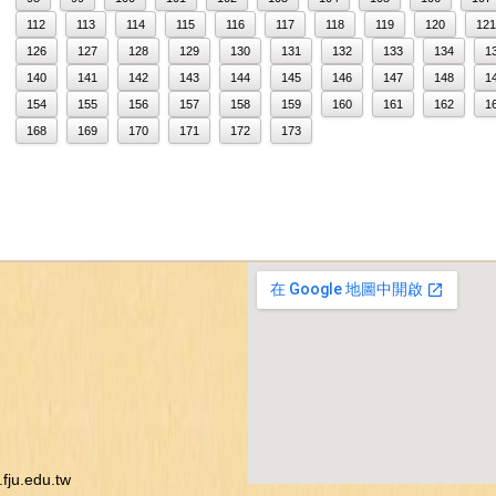
112
113
114
115
116
117
118
119
120
121
126
127
128
129
130
131
132
133
134
1
140
141
142
143
144
145
146
147
148
1
154
155
156
157
158
159
160
161
162
1
168
169
170
171
172
173
ju.edu.tw