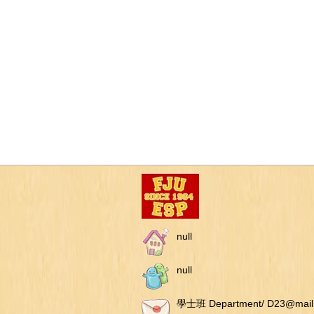
null
null
學士班 Department/ D23@mail.f