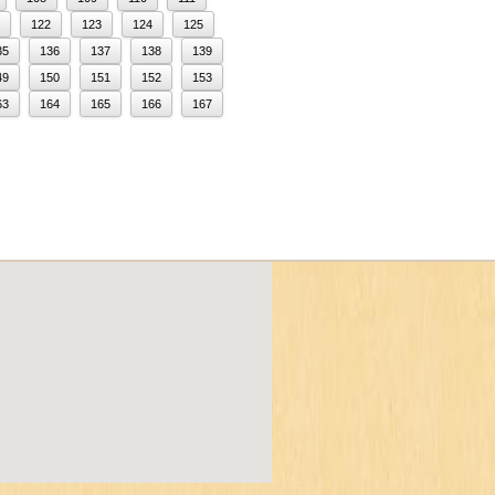
122
123
124
125
35
136
137
138
139
49
150
151
152
153
63
164
165
166
167