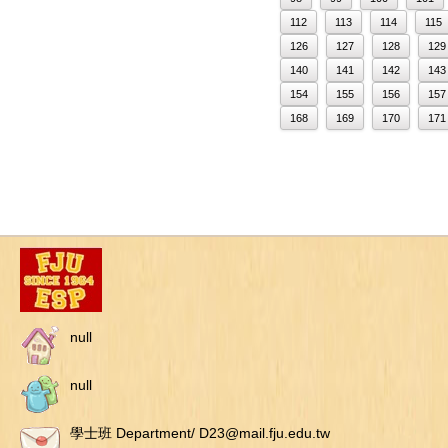
112
113
114
115
126
127
128
129
140
141
142
143
154
155
156
157
168
169
170
171
null
null
學士班 Department/ D23@mail.fju.edu.tw