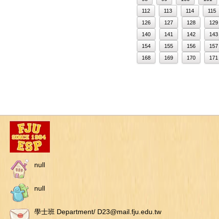
112
113
114
115
126
127
128
129
140
141
142
143
154
155
156
157
168
169
170
171
null
null
學士班 Department/ D23@mail.fju.edu.tw