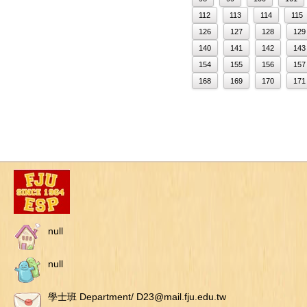
112
113
114
115
126
127
128
129
140
141
142
143
154
155
156
157
168
169
170
171
null
null
學士班 Department/ D23@mail.fju.edu.tw