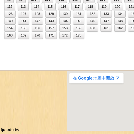
112
113
114
115
116
117
118
119
120
121
126
127
128
129
130
131
132
133
134
1
140
141
142
143
144
145
146
147
148
1
154
155
156
157
158
159
160
161
162
1
168
169
170
171
172
173
ju.edu.tw