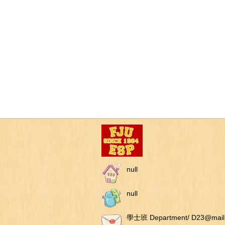
null
null
學士班 Department/ D23@mail.f