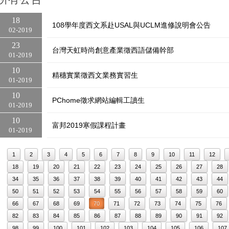
18
108學年度西文系赴USAL與UCLM進修說明會公告
02
2019
23
台灣天虹時尚創意產業徵西語儲備幹部
01
2019
10
精穗實業徵西文業務實習生
01
2019
10
PChome徵求網站編輯工讀生
01
2019
10
富邦2019寒假課程計畫
01
2019
1
2
3
4
5
6
7
8
9
10
11
12
18
19
20
21
22
23
24
25
26
27
28
34
35
36
37
38
39
40
41
42
43
44
50
51
52
53
54
55
56
57
58
59
60
66
67
68
69
70
71
72
73
74
75
76
82
83
84
85
86
87
88
89
90
91
92
98
99
100
101
102
103
104
105
106
107