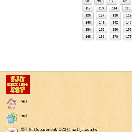
98
99
100
101
112
113
114
115
126
127
128
129
140
141
142
143
154
155
156
157
168
169
170
171
null
null
學士班 Department/ D23@mail.fju.edu.tw