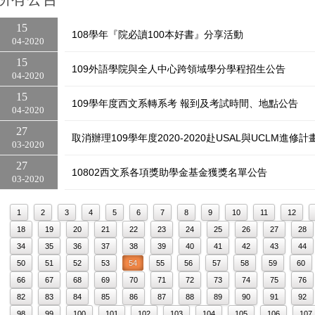
15
108學年『院必讀100本好書』分享活動
04
2020
15
109外語學院與全人中心跨領域學分學程招生公告
04
2020
15
109學年度西文系轉系考 報到及考試時間、地點公告
04
2020
27
取消辦理109學年度2020-2020赴USAL與UCLM進修
03
2020
27
10802西文系各項獎助學金基金獲獎名單公告
03
2020
1
2
3
4
5
6
7
8
9
10
11
12
18
19
20
21
22
23
24
25
26
27
28
34
35
36
37
38
39
40
41
42
43
44
50
51
52
53
54
55
56
57
58
59
60
66
67
68
69
70
71
72
73
74
75
76
82
83
84
85
86
87
88
89
90
91
92
98
99
100
101
102
103
104
105
106
107