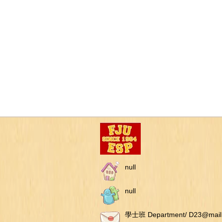
null
null
學士班 Department/ D23@mail.f