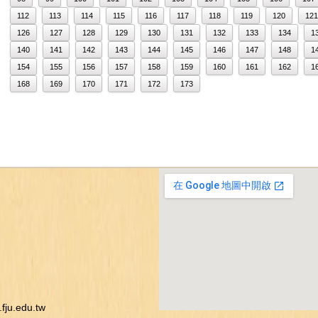
112
113
114
115
116
117
118
119
120
121
126
127
128
129
130
131
132
133
134
1
140
141
142
143
144
145
146
147
148
1
154
155
156
157
158
159
160
161
162
1
168
169
170
171
172
173
ju.edu.tw