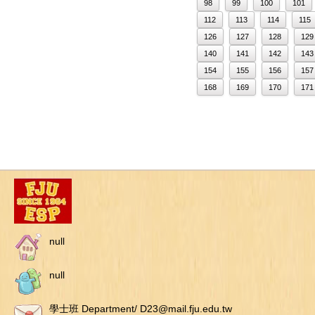
98
99
100
101
112
113
114
115
126
127
128
129
140
141
142
143
154
155
156
157
168
169
170
171
null
null
學士班 Department/ D23@mail.fju.edu.tw