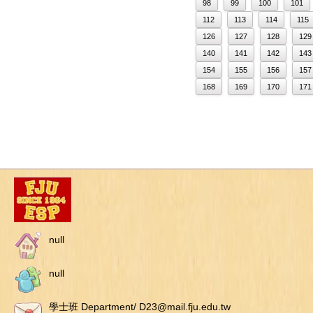
98
99
100
101
112
113
114
115
126
127
128
129
140
141
142
143
154
155
156
157
168
169
170
171
null
null
學士班 Department/ D23@mail.fju.edu.tw