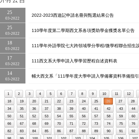
25
2022-2023西遊記申請名冊與甄選結果公告
03
2022
25
110學年度第二學期西文系各項獎助學金獲獎名單公告
03
2022
18
111學年外語學院七大跨領域學分學程/微學程聯合招生
03
2022
17
111西文系大學申請入學學習歷程自述資料表
03
2022
14
輔大西文系「111學年度大學申請入學備審資料準備指
03
2022
1
2
3
4
5
6
7
8
9
10
11
12
18
19
20
21
22
23
24
25
26
27
28
34
35
36
37
38
39
40
41
42
43
44
50
51
52
53
54
55
56
57
58
59
60
66
67
68
69
70
71
72
73
74
75
76
82
83
84
85
86
87
88
89
90
91
92
98
99
100
101
102
103
104
105
106
107