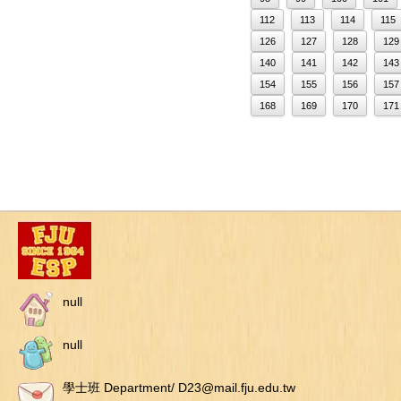
112
113
114
115
126
127
128
129
140
141
142
143
154
155
156
157
168
169
170
171
null
null
學士班 Department/ D23@mail.fju.edu.tw