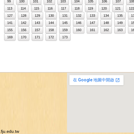
99
100
101
102
103
104
105
106
107
10
113
114
115
116
117
118
119
120
121
12
127
128
129
130
131
132
133
134
135
1
141
142
143
144
145
146
147
148
149
1
155
156
157
158
159
160
161
162
163
1
169
170
171
172
173
ju.edu.tw