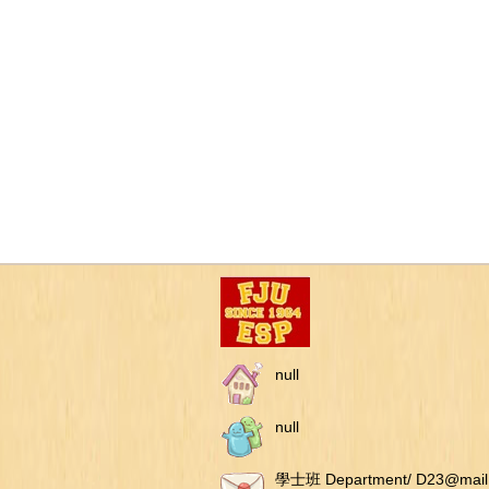
null
null
學士班 Department/ D23@mail.f