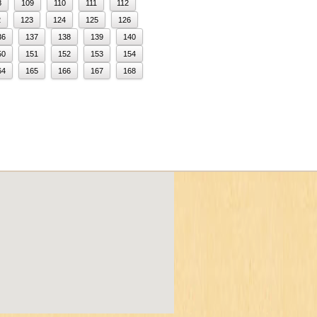
8
109
110
111
112
2
123
124
125
126
36
137
138
139
140
50
151
152
153
154
64
165
166
167
168