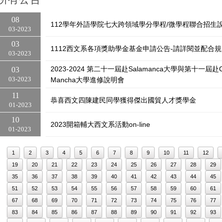
08
112學年外語學院七大跨領域學分學程/微學程聯合招生
03
2023
03
1112西文系各項獎助學金基金申請公告-請詳閱並配合
03
2023
2023-2024 第二十一屆赴Salamanca大學與第十一屆赴Cast
03
03
2023
Mancha大學進修說明會
11
恭喜西文四陳建民同學獲得傑出國貿人才獎學金
01
2023
10
2023開箱輔大西文系活動on-line
01
2023
1
2
3
4
5
6
7
8
9
10
11
12
19
20
21
22
23
24
25
26
27
28
29
35
36
37
38
39
40
41
42
43
44
45
51
52
53
54
55
56
57
58
59
60
61
67
68
69
70
71
72
73
74
75
76
77
83
84
85
86
87
88
89
90
91
92
93