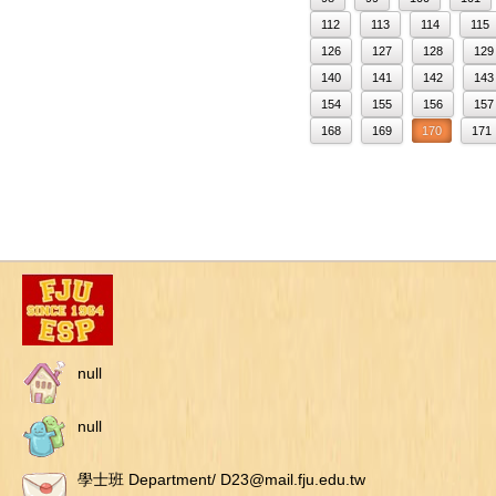
112
113
114
115
126
127
128
129
140
141
142
143
154
155
156
157
168
169
170
171
null
null
學士班 Department/ D23@mail.fju.edu.tw