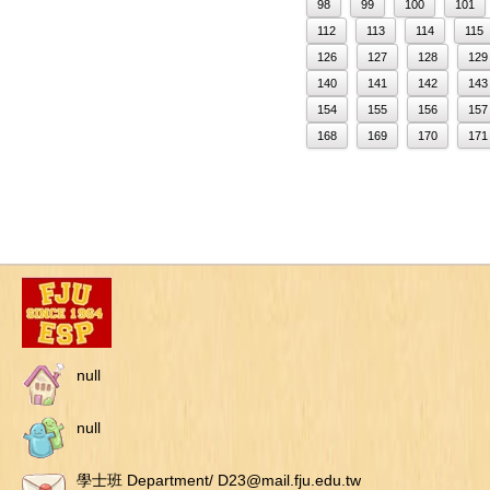
98
99
100
101
112
113
114
115
126
127
128
129
140
141
142
143
154
155
156
157
168
169
170
171
null
null
學士班 Department/ D23@mail.fju.edu.tw