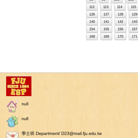
112
113
114
115
126
127
128
129
140
141
142
143
154
155
156
157
168
169
170
171
null
null
學士班 Department/ D23@mail.fju.edu.tw