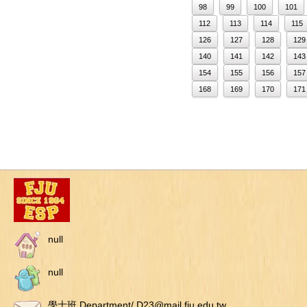
98
99
100
101
112
113
114
115
126
127
128
129
140
141
142
143
154
155
156
157
168
169
170
171
null
null
學士班 Department/ D23@mail.fju.edu.tw