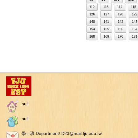
112
113
114
115
126
127
128
129
140
141
142
143
154
155
156
157
168
169
170
171
null
null
學士班 Department/ D23@mail.fju.edu.tw