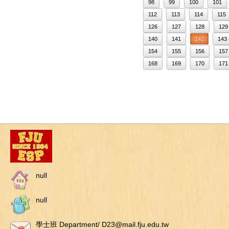
98
99
100
101
112
113
114
115
126
127
128
129
140
141
142
143
154
155
156
157
168
169
170
171
null
null
學士班 Department/ D23@mail.fju.edu.tw