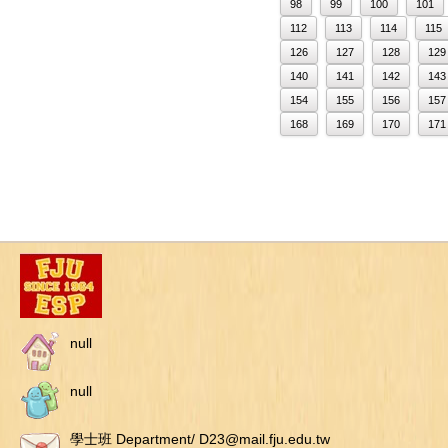
98
99
100
101
112
113
114
115
126
127
128
129
140
141
142
143
154
155
156
157
168
169
170
171
null
null
學士班 Department/ D23@mail.fju.edu.tw