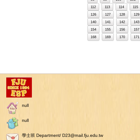
112
113
114
115
126
127
128
129
140
141
142
143
154
155
156
157
168
169
170
171
null
null
學士班 Department/ D23@mail.fju.edu.tw