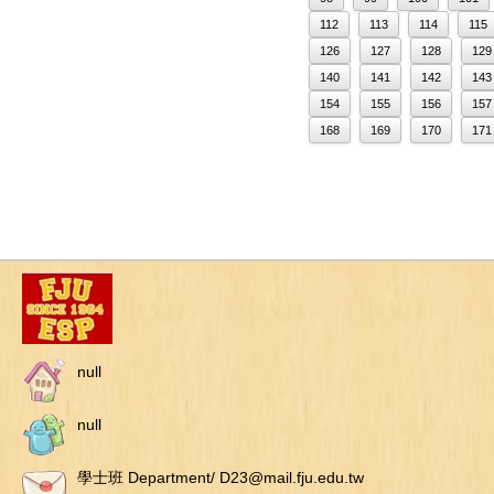
112
113
114
115
126
127
128
129
140
141
142
143
154
155
156
157
168
169
170
171
null
null
學士班 Department/ D23@mail.fju.edu.tw