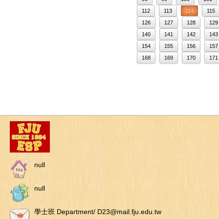
112
113
114
115
126
127
128
129
140
141
142
143
154
155
156
157
168
169
170
171
null
null
學士班 Department/ D23@mail.fju.edu.tw