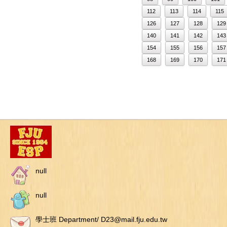
112
113
114
115
126
127
128
129
140
141
142
143
154
155
156
157
168
169
170
171
null
null
學士班 Department/ D23@mail.fju.edu.tw