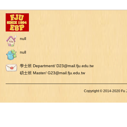
null
null
學士班 Department/ D23@mail.fju.edu.tw
碩士班 Master/ G23@mail.fju.edu.tw
Copyright © 2014-2020 Fu Je