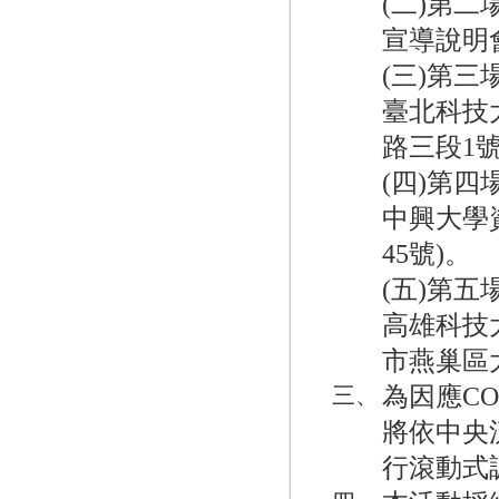
(二)第二
宣導說明
(三)第三
臺北科技
路三段1號
(四)第四
中興大學
45號)。
(五)第五
高雄科技
市燕巢區
為因應CO
三、
將依中央
行滾動式