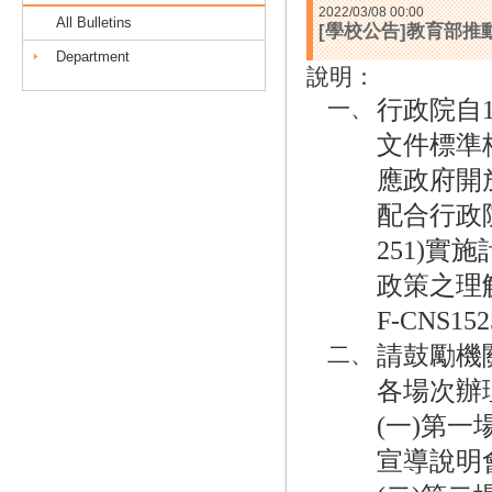
2022/03/08 00:00
All Bulletins
[學校公告]教育部推動
Department
說
明：
行政院自1
一、
文件標準
應政府開
配合行政院
251)實
政策之理
F-CNS
請鼓勵機
二、
各場次辦
(一)第一
宣導說明