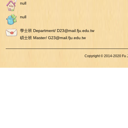
null
null
學士班 Department/ D23@mail.fju.edu.tw
碩士班 Master/ G23@mail.fju.edu.tw
Copyright © 2014-2020 Fu Je