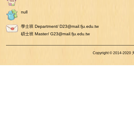
null
學士班 Department/ D23@mail.fju.edu.tw
碩士班 Master/ G23@mail.fju.edu.tw
Copyright © 2014-2020