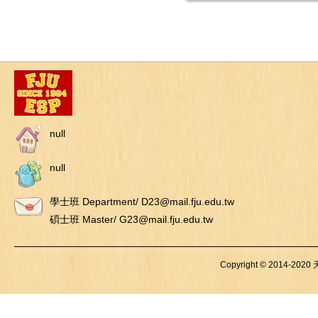
null
null
學士班 Department/ D23@mail.fju.edu.tw
碩士班 Master/ G23@mail.fju.edu.tw
Copyright © 2014-2020