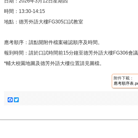
日期：2026年3月12日星期四
時間：13:30-14:15
地點：德芳外語大樓FG305口試教室
應考順序：
請點開附件檔案確認順序及時間。
報到時間：
請於口試時間前15分鐘至德芳外語大樓FG306會
*輔大校園地圖及德芳外語大樓位置請見圖檔。
附件下載：
應考順序表.pd
Facebook
Twitter