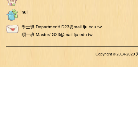
null
學士班 Department/ D23@mail.fju.edu.tw
碩士班 Master/ G23@mail.fju.edu.tw
Copyright © 2014-2020