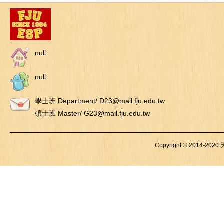
null
null
學士班 Department/ D23@mail.fju.edu.tw
碩士班 Master/ G23@mail.fju.edu.tw
Copyright © 2014-2020