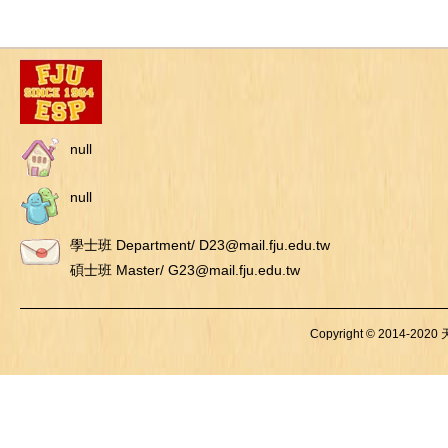
null
null
學士班 Department/ D23@mail.fju.edu.tw
碩士班 Master/ G23@mail.fju.edu.tw
Copyright © 2014-2020