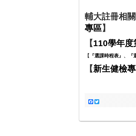
輔大註冊相關
專區
】
【
110學年
【『
選課時程表
』、『
【
新生健檢專
Facebook
Twitter