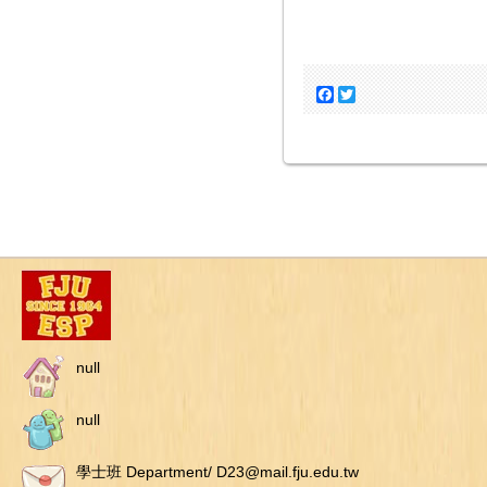
Facebook
Twitter
null
null
學士班 Department/ D23@mail.fju.edu.tw