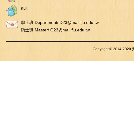
null
學士班 Department/ D23@mail.fju.edu.tw
碩士班 Master/ G23@mail.fju.edu.tw
Copyright © 2014-2020