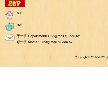
null
null
學士班 Department/ D23@mail.fju.edu.tw
碩士班 Master/ G23@mail.fju.edu.tw
Copyright © 2014-2020