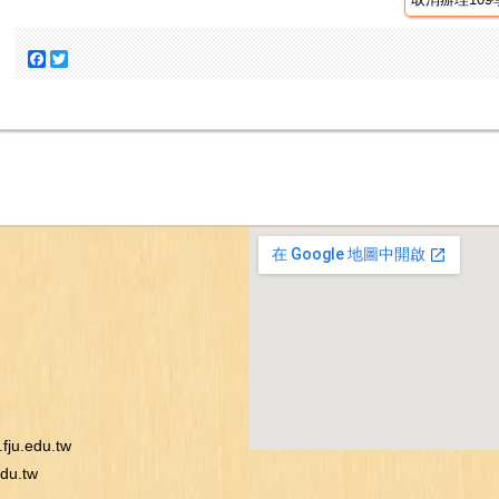
Facebook
Twitter
ju.edu.tw
du.tw