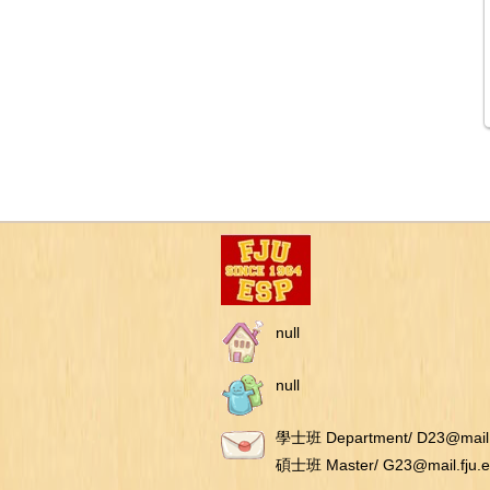
null
null
學士班 Department/ D23@mail.f
碩士班 Master/ G23@mail.fju.e