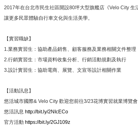
2017年在台北市民生社區開設80坪大型旗艦店《Velo City 
讓更多民眾體驗自行車文化與生活美學。
【實習職缺】
1.業務實習生：協助產品銷售、顧客服務及業務相關文件整理
2.行銷實習生：市場資料收集分析、行銷活動規劃及執行
3.設計實習生：協助電商、展覽、文宣等設計相關作業
【活動訊息】
悠活城市國際& Velo City 歡迎您前往3/23花博實習就業
悠活訊息
http://bit.ly/2NIcECo
官方活動
https://bit.ly/2GJ109z