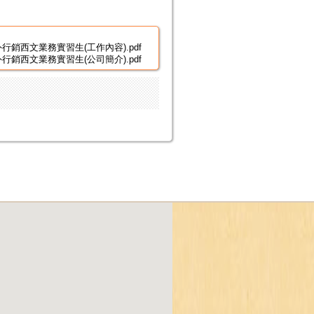
行銷西文業務實習生(工作內容).pdf
行銷西文業務實習生(公司簡介).pdf